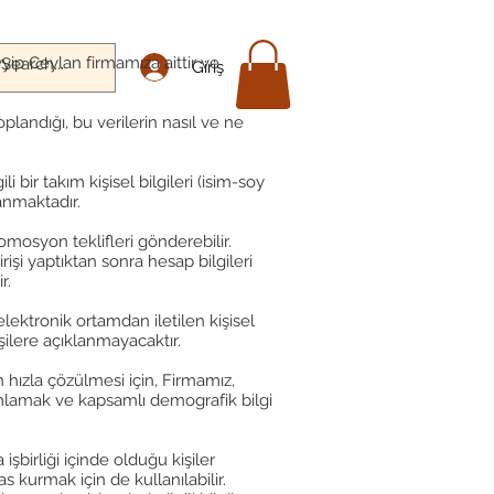
p Ceylan firmamıza aittir ve
Giriş
oplandığı, bu verilerin nasıl ve ne
bir takım kişisel bilgileri (isim-soy
lanmaktadır.
mosyon teklifleri gönderebilir.
işi yaptıktan sonra hesap bilgileri
ir.
ektronik ortamdan iletilen kişisel
şilere açıklanmayacaktır.
n hızla çözülmesi için, Firmamız,
nımlamak ve kapsamlı demografik bilgi
şbirliği içinde olduğu kişiler
 kurmak için de kullanılabilir.