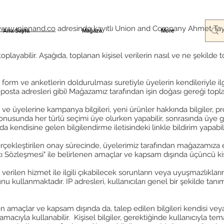
ww.unionand.co
adresinde kayıtlı Union and Company Ahmet Tayyi
Ana Sayfa
Mağaza
More
toplayabilir. Aşağıda, toplanan kişisel verilerin nasıl ve ne şekilde t
orm ve anketlerin doldurulması suretiyle üyelerin kendileriyle ilgili 
 e-posta adresleri gibi) Mağazamız tarafından işin doğası gereği top
 üyelerine kampanya bilgileri, yeni ürünler hakkında bilgiler, pro
onusunda her türlü seçimi üye olurken yapabilir, sonrasında üye gir
a kendisine gelen bilgilendirme iletisindeki linkle bildirim yapabil
ekleştirilen onay sürecinde, üyelerimiz tarafından mağazamıza el
anıcı Sözleşmesi" ile belirlenen amaçlar ve kapsam dışında üçüncü ki
 verilen hizmet ile ilgili çıkabilecek sorunların veya uyuşmazlıkları
u kullanmaktadır. IP adresleri, kullanıcıları genel bir şekilde ta
 amaçlar ve kapsam dışında da, talep edilen bilgileri kendisi veya i
ıyla kullanabilir. Kişisel bilgiler, gerektiğinde kullanıcıyla temas