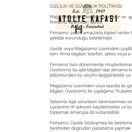
GİZLİLİK VE GÜVENLİK POLİTİKASI
Mağazamızda verilen tüm servisler ve
w
firmamız tarafından işletilir.
H
Firmamız, çeşitli amaçlarla kişisel veriler 
şekilde korunduğu belirtilmiştir.
Üyelik veya Mağazamız üzerindeki çeşitli f
isim, firma bilgileri, telefon, adres veya
Firmamız bazı dönemlerde müşterilerine ve
Üyelerimiz bu gibi bilgileri alıp almama k
bölümünden bu seçimi değiştirilebilir ya d
Mağazamız üzerinden veya eposta ile gerç
bilgiler, Üyelerimiz ile yaptığımız "Kull
Sistemle ilgili sorunların tanımlanması ve
üyelerinin IP adresini kaydetmekte ve bun
toplamak amacıyla da kullanılabilir.
Firmamız, Üyelik Sözleşmesi ile belirlenen
tarafından doğrudan pazarlama yapmak amac