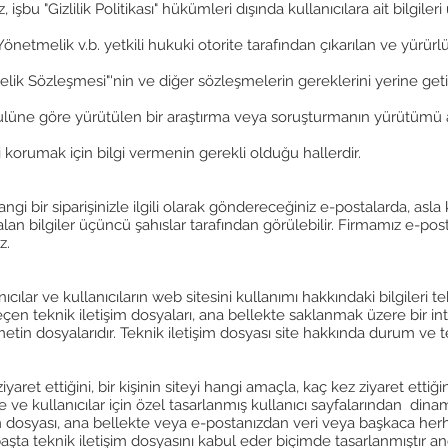
 işbu "Gizlilik Politikası" hükümleri dışında kullanıcılara ait bilgiler
melik v.b. yetkili hukuki otorite tarafından çıkarılan ve yürürlü
Üyelik Sözleşmesi"'nin ve diğer sözleşmelerin gereklerini yerine g
 usulüne göre yürütülen bir araştırma veya soruşturmanın yürütümü ama
ni korumak için bilgi vermenin gerekli olduğu hallerdir.
i bir siparişinizle ilgili olarak göndereceğiniz e-postalarda, asla
alan bilgiler üçüncü şahıslar tarafından görülebilir. Firmamız e-posta
z.
ılar ve kullanıcıların web sitesini kullanımı hakkındaki bilgileri te
çen teknik iletişim dosyaları, ana bellekte saklanmak üzere bir inte
tin dosyalarıdır. Teknik iletişim dosyası site hakkında durum ve te
ziyaret ettiğini, bir kişinin siteyi hangi amaçla, kaç kez ziyaret ettiğ
ye ve kullanıcılar için özel tasarlanmış kullanıcı sayfalarından dina
m dosyası, ana bellekte veya e-postanızdan veri veya başkaca herhan
aşta teknik iletişim dosyasını kabul eder biçimde tasarlanmıştır anca