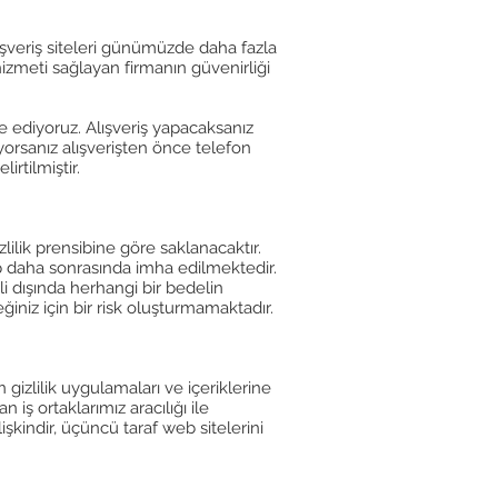
alışveriş siteleri günümüzde daha fazla
 hizmeti sağlayan firmanın güvenirliği
ye ediyoruz. Alışveriş yapacaksanız
yorsanız alışverişten önce telefon
irtilmiştir.
zlilik prensibine göre saklanacaktır.
lip daha sonrasında imha edilmektedir.
li dışında herhangi bir bedelin
ğiniz için bir risk oluşturmamaktadır.
n gizlilik uygulamaları ve içeriklerine
iş ortaklarımız aracılığı ile
lişkindir, üçüncü taraf web sitelerini