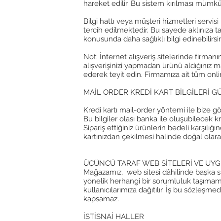
hareket edilir. Bu sistem kırılması mümkü
Bilgi hattı veya müşteri hizmetleri servisi
tercih edilmektedir. Bu sayede aklınıza ta
konusunda daha sağlıklı bilgi edinebilirsi
Not: İnternet alışveriş sitelerinde firman
alışverişinizi yapmadan ürünü aldığınız 
ederek teyit edin. Firmamıza ait tüm online
MAİL ORDER KREDİ KART BİLGİLERİ G
Kredi kartı mail-order yöntemi ile bize gö
Bu bilgiler olası banka ile oluşubilecek k
Sipariş ettiğiniz ürünlerin bedeli karşılı
kartınızdan çekilmesi halinde doğal olara
ÜÇÜNCÜ TARAF WEB SİTELERİ VE UY
Mağazamız, web sitesi dâhilinde başka sitel
yönelik herhangi bir sorumluluk taşımamakt
kullanıcılarımıza dağıtılır. İş bu sözleşme
kapsamaz.
İSTİSNAİ HALLER