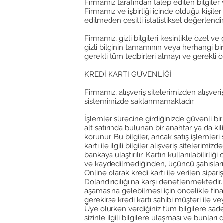
Firmamız tarafından talep edilen bilgiler 
Firmamız ve işbirliği içinde olduğu kişile
edilmeden çeşitli istatistiksel değerlendi
Firmamız, gizli bilgileri kesinlikle özel 
gizli bilginin tamamının veya herhangi bi
gerekli tüm tedbirleri almayı ve gerekli
KREDİ KARTI GÜVENLİĞİ
Firmamız, alışveriş sitelerimizden alışveriş
sistemimizde saklanmamaktadır.
İşlemler sürecine girdiğinizde güvenli bi
alt satırında bulunan bir anahtar ya da kil
korunur. Bu bilgiler, ancak satış işlemleri 
kartı ile ilgili bilgiler alışveriş siteler
bankaya ulaştırılır. Kartın kullanılabilirl
ve kaydedilmediğinden, üçüncü şahısların
Online olarak kredi kartı ile verilen sipar
Dolandırıcılığı'na karşı denetlenmektedir. 
aşamasına gelebilmesi için öncelikle fina
gerekirse kredi kartı sahibi müşteri ile vey
Üye olurken verdiğiniz tüm bilgilere sadece
sizinle ilgili bilgilere ulaşması ve bunla