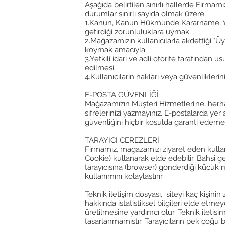
Aşağıda belirtilen sınırlı hallerde Firmamız,
durumlar sınırlı sayıda olmak üzere;
1.Kanun, Kanun Hükmünde Kararname, Yönet
getirdiği zorunluluklara uymak;
2.Mağazamızın kullanıcılarla akdettiği "
koymak amacıyla;
3.Yetkili idari ve adli otorite tarafından
edilmesi;
4.Kullanıcıların hakları veya güvenlikleri
E-POSTA GÜVENLİĞİ
Mağazamızın Müşteri Hizmetleri’ne, herhang
şifrelerinizi yazmayınız. E-postalarda yer 
güvenliğini hiçbir koşulda garanti edeme
TARAYICI ÇEREZLERİ
Firmamız, mağazamızı ziyaret eden kullanıc
Cookie) kullanarak elde edebilir. Bahsi ge
tarayıcısına (browser) gönderdiği küçük me
kullanımını kolaylaştırır.
Teknik iletişim dosyası, siteyi kaç kişinin 
hakkında istatistiksel bilgileri elde etme
üretilmesine yardımcı olur. Teknik iletişi
tasarlanmamıştır. Tarayıcıların pek çoğu b