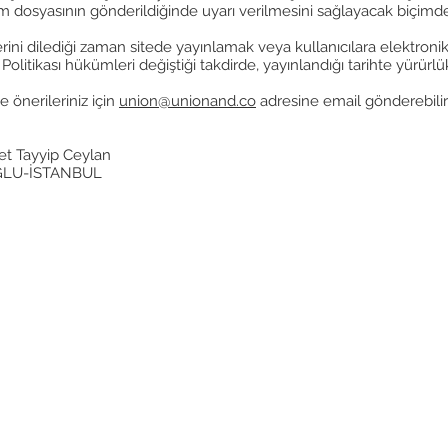
 dosyasının gönderildiğinde uyarı verilmesini sağlayacak biçimde ay
mlerini dilediği zaman sitede yayınlamak veya kullanıcılara elektr
k Politikası hükümleri değiştiği takdirde, yayınlandığı tarihte yürürlü
 ve önerileriniz için
union@unionand.co
adresine email gönderebilirsi
t Tayyip Ceylan
OĞLU-İSTANBUL