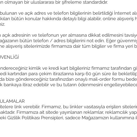
n olmayan bir uluslararası bir şifreleme standardıdır.
 bulunan ve açık adres ve telefon bilgilerinin belirtildiği İnternet 
kılan bütün konular hakkında detaylı bilgi alabilir, online alışveriş
niz.
ın açık adresinin ve telefonun yer almasına dikkat edilmesini tavsi
mağazanın bütün telefon / adres bilgilerini not edin. Eğer güvenmi
 alışveriş sitelerimizde firmamıza dair tüm bilgiler ve firma yeri bel
ÜVENLİĞİ
ndereceğiniz kimlik ve kredi kart bilgileriniz firmamız tarafından gi
redi kartından para çekim itirazlarına karşı 60 gün süre ile bekleti
ğında bize göndereceğiniz tarafınızdan onaylı mail-order formu bede
k bankaya itiraz edebilir ve bu tutarın ödenmesini engelleyebilece
GULAMALAR
ere link verebilir. Firmamız, bu linkler vasıtasıyla erişilen siteleri
adır. Firmamıza ait sitede yayınlanan reklamlar, reklamcılık yapan 
deki Gizlilik Politikası Prensipleri, sadece Mağazamızın kullanımına i