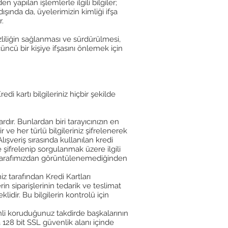
 yapılan işlemlerle ilgili bilgiler;
ışında da, üyelerimizin kimliği ifşa
r.
zliliğin sağlanması ve sürdürülmesi,
üncü bir kişiye ifşasını önlemek için
di kartı bilgileriniz hiçbir şekilde
dır. Bunlardan biri tarayıcınızın en
 ve her türlü bilgileriniz şifrelenerek
Alışveriş sırasında kullanılan kredi
le şifrelenip sorgulanmak üzere ilgili
bilgi tarafımızdan görüntülenemediğinden
iz tarafından Kredi Kartları
in siparişlerinin tedarik ve teslimat
dir. Bu bilgilerin kontrolü için
üvenli koruduğunuz takdirde başkalarının
a 128 bit SSL güvenlik alanı içinde