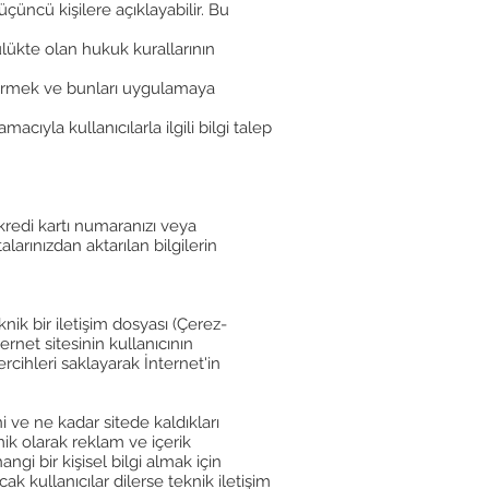
i üçüncü kişilere açıklayabilir. Bu
lükte olan hukuk kurallarının
etirmek ve bunları uygulamaya
cıyla kullanıcılarla ilgili bilgi talep
 kredi kartı numaranızı veya
larınızdan aktarılan bilgilerin
knik bir iletişim dosyası (Çerez-
rnet sitesinin kullanıcının
rcihleri saklayarak İnternet'in
ini ve ne kadar sitede kaldıkları
mik olarak reklam ve içerik
gi bir kişisel bilgi almak için
k kullanıcılar dilerse teknik iletişim