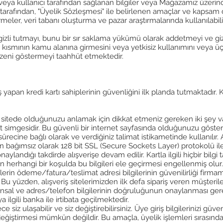
veya kullanıcı tarafından sağlanan bilgiler veya Mağazamız üzerinden
r tarafından, "Üyelik Sözleşmesi" ile belirlenen amaçlar ve kapsam d
rmeler, veri tabanı oluşturma ve pazar araştırmalarında kullanılabili
ve gizli tutmayı, bunu bir sır saklama yükümü olarak addetmeyi ve gi
r kısmının kamu alanına girmesini veya yetkisiz kullanımını veya üç
 özeni göstermeyi taahhüt etmektedir.
 yapan kredi kartı sahiplerinin güvenliğini ilk planda tutmaktadır. Kre
r sitede olduğunuzu anlamak için dikkat etmeniz gereken iki şey var
it simgesidir. Bu güvenli bir internet sayfasında olduğunuzu gösterir
sürecine bağlı olarak ve verdiğiniz talimat istikametinde kullanılır. 
imizden bağımsız olarak 128 bit SSL (Secure Sockets Layer) protokolü i
iği onaylandığı takdirde alışverişe devam edilir. Kartla ilgili hiçbir 
 herhangi bir koşulda bu bilgileri ele geçirmesi engellenmiş olur.
işlerin ödeme/fatura/teslimat adresi bilgilerinin güvenilirliği firmam
Bu yüzden, alışveriş sitelerimizden ilk defa sipariş veren müşteriler
nsal ve adres/telefon bilgilerinin doğruluğunun onaylanması gerekli
a ilgili banka ile irtibata geçilmektedir.
 siz ulaşabilir ve siz değiştirebilirsiniz. Üye giriş bilgilerinizi g
rı değiştirmesi mümkün değildir. Bu amaçla, üyelik işlemleri sırasınd