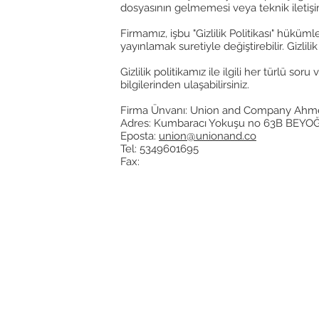
dosyasının gelmemesi veya teknik iletişim
Firmamız, işbu "Gizlilik Politikası" hükü
yayınlamak suretiyle değiştirebilir. Gizlili
Gizlilik politikamız ile ilgili her türlü soru
bilgilerinden ulaşabilirsiniz.
Firma Ünvanı: Union and Company Ahme
Adres: Kumbaracı Yokuşu no 63B BEY
Eposta:
union@unionand.co
Tel: 5349601695
Fax: