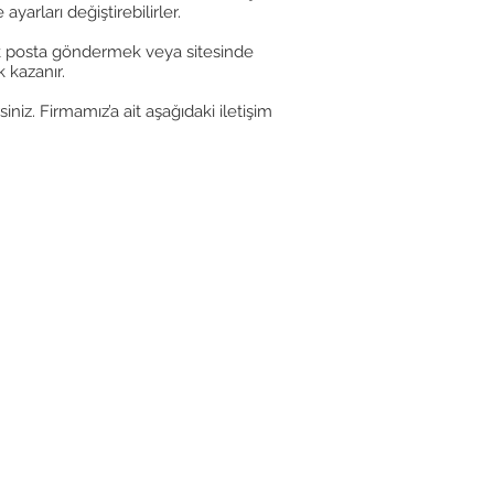
arları değiştirebilirler.
onik posta göndermek veya sitesinde
k kazanır.
niz. Firmamız’a ait aşağıdaki iletişim